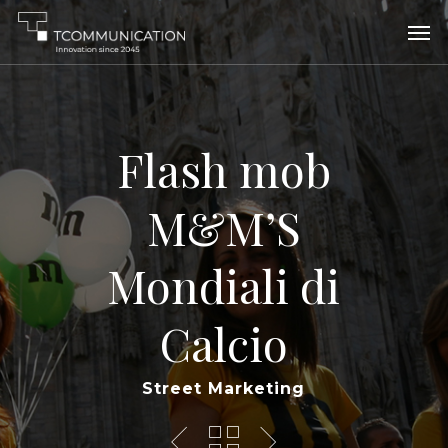
Skip
Men
to
main
content
Flash mob
M&M’S
Mondiali di
Calcio
Street Marketing