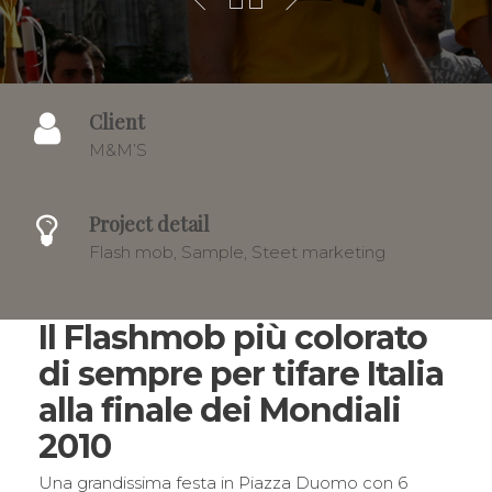
Client
M&M’S
Project detail
Flash mob, Sample, Steet marketing
Il Flashmob più colorato
di sempre per tifare Italia
alla finale dei Mondiali
2010
Una grandissima festa in Piazza Duomo con 6