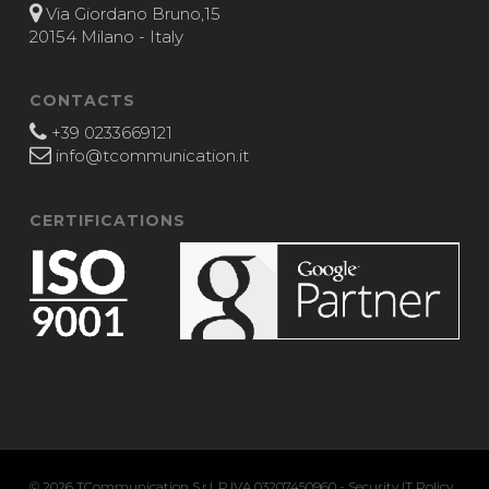
Via Giordano Bruno,15
20154 Milano - Italy
CONTACTS
+39 0233669121
info@tcommunication.it
CERTIFICATIONS
© 2026 TCommunication S.r.l. P.IVA 03207450960 -
Security IT Policy