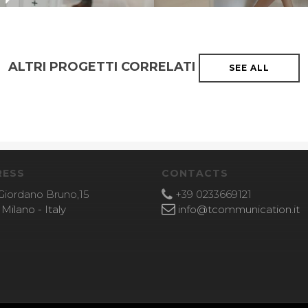
ALTRI PROGETTI CORRELATI
SEE ALL
RESS
CONTACTS
Giordano Bruno,15
+39 0233669121
Milano - Italy
info@tcommunication.it