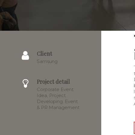
Client
Samsung
Project detail
Corporate Event
Idea, Project
Developing, Event
& PR Management