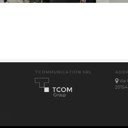
TCOMMUNICATION SRL
ADD
Via 
20154 