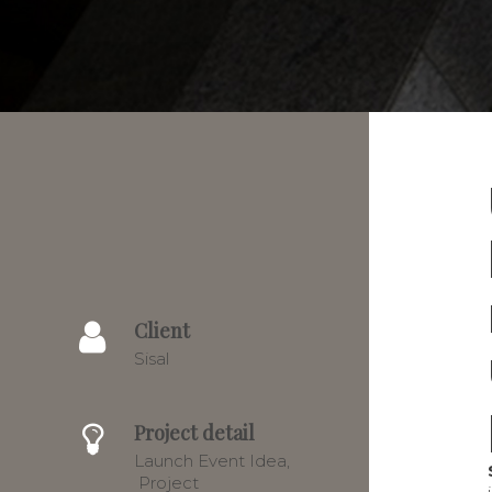
Client
Sisal
Project detail
Launch Event Idea,
Project