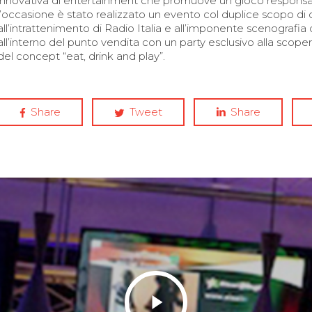
innovativa di entertainment che promuove un gioco responsab
l’occasione è stato realizzato un evento col duplice scopo di c
all’intrattenimento di Radio Italia e all’imponente scenografia di 
all’interno del punto vendita con un party esclusivo alla scope
del concept “eat, drink and play”.
Share
Tweet
Share
Play
Video